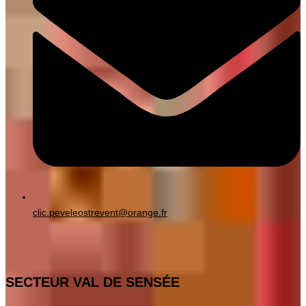
clic.peveleostrevent@orange.fr
SECTEUR VAL DE SENSÉE