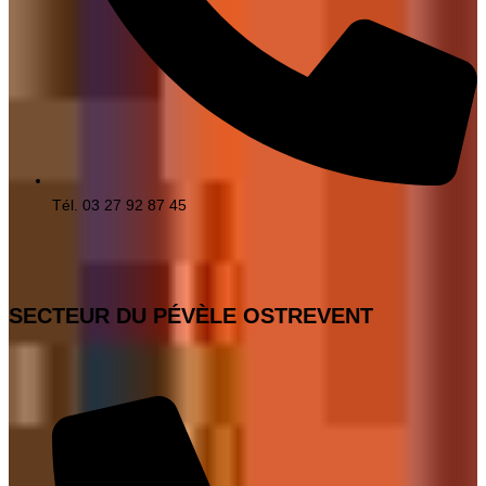
Tél. 03 27 92 87 45
SECTEUR DU PÉVÈLE OSTREVENT