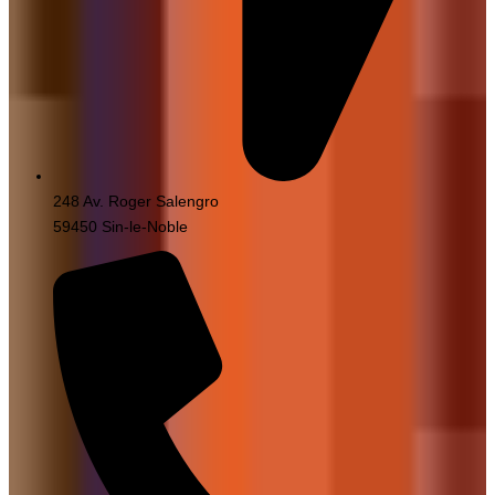
248 Av. Roger Salengro
59450 Sin-le-Noble