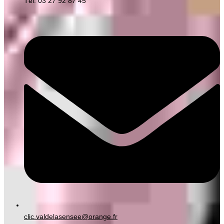
Tél. 03 27 92 87 45
clic.valdelasensee@orange.fr