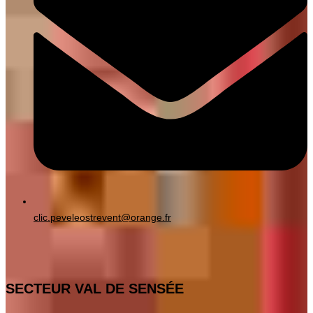
clic.peveleostrevent@orange.fr
SECTEUR VAL DE SENSÉE