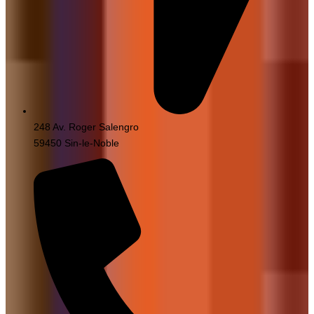
248 Av. Roger Salengro
59450 Sin-le-Noble