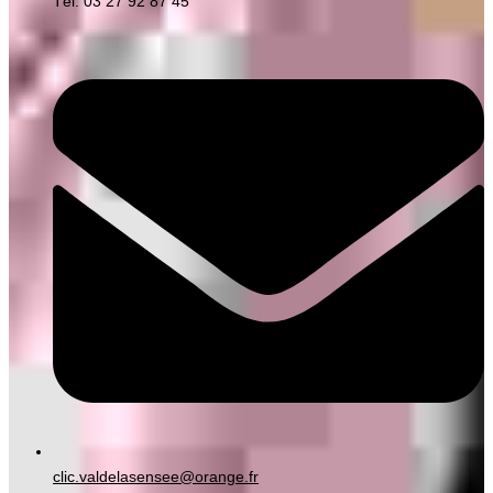
Tél. 03 27 92 87 45
clic.valdelasensee@orange.fr