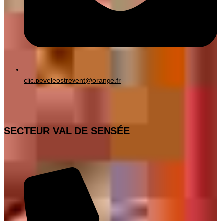
clic.peveleostrevent@orange.fr
SECTEUR VAL DE SENSÉE