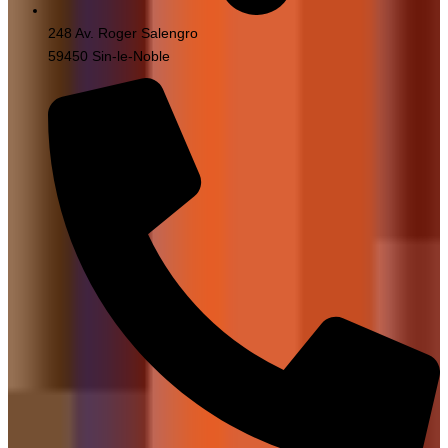
248 Av. Roger Salengro
59450 Sin-le-Noble