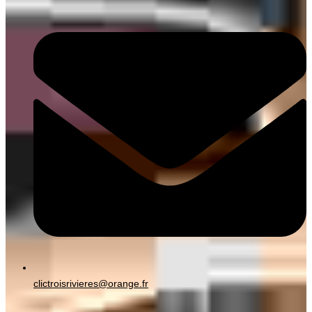
clictroisrivieres@orange.fr