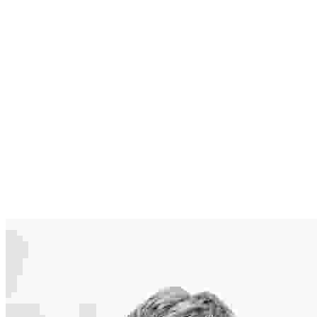
Suspendisse
tempor
iaculis leo