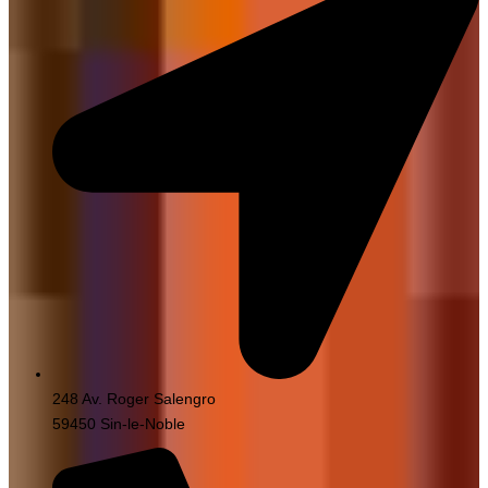
248 Av. Roger Salengro
59450 Sin-le-Noble