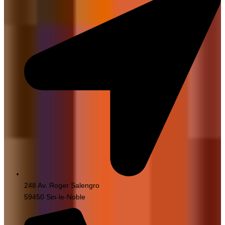
248 Av. Roger Salengro
59450 Sin-le-Noble