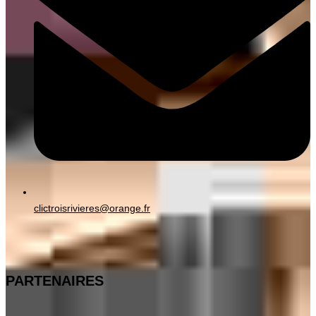
clictroisrivieres@orange.fr
PARTENAIRES