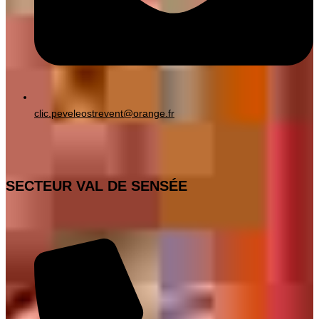
clic.peveleostrevent@orange.fr
SECTEUR VAL DE SENSÉE