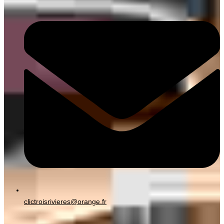
clictroisrivieres@orange.fr