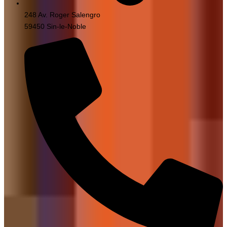
248 Av. Roger Salengro
59450 Sin-le-Noble