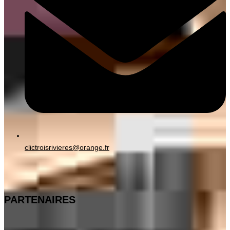
clictroisrivieres@orange.fr
PARTENAIRES