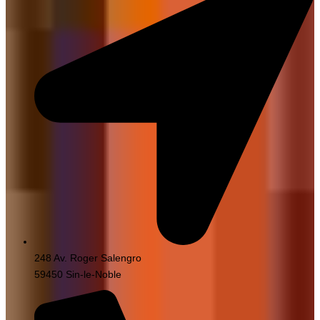
248 Av. Roger Salengro
59450 Sin-le-Noble