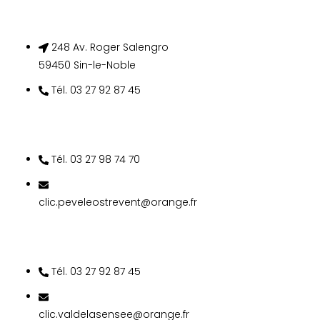
248 Av. Roger Salengro
59450 Sin-le-Noble
Tél. 03 27 92 87 45
SECTEUR DU PÉVÈLE
OSTREVENT
Tél. 03 27 98 74 70
clic.peveleostrevent@orange.fr
SECTEUR VAL DE
SENSÉE
Tél. 03 27 92 87 45
clic.valdelasensee@orange.fr