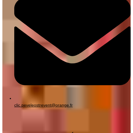
clic.peveleostrevent@orange.fr