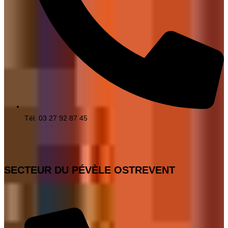
Tél. 03 27 92 87 45
SECTEUR DU PÉVÈLE OSTREVENT