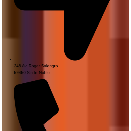
248 Av. Roger Salengro
59450 Sin-le-Noble