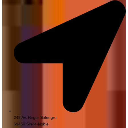
248 Av. Roger Salengro
59450 Sin-le-Noble