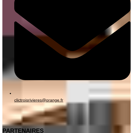
clictroisrivieres@orange.fr
PARTENAIRES