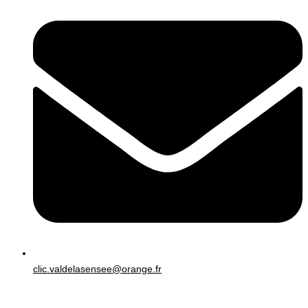
clic.valdelasensee@orange.fr