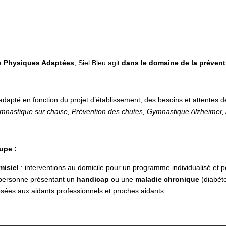
és Physiques Adaptées
, Siel Bleu agit
dans le domaine de la prévent
pté en fonction du projet d’établissement, des besoins et attentes de
nastique sur chaise, Prévention des chutes, Gymnastique Alzheimer, A
upe :
misiel
: interventions au domicile pour un programme individualisé et p
personne présentant un
handicap
ou une
maladie chronique
(diabète
ées aux aidants professionnels et proches aidants