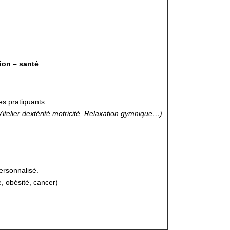
ion – santé
s pratiquants.
telier dextérité motricité, Relaxation gymnique…)
.
ersonnalisé.
, obésité, cancer)