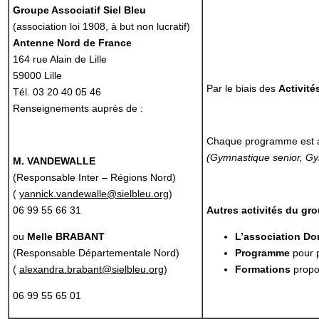
Groupe Associatif Siel Bleu
(association loi 1908, à but non lucratif)
Antenne Nord de France
164 rue Alain de Lille
59000 Lille
Par le biais des
Activit
Tél. 03 20 40 05 46
Renseignements auprès de :
Chaque programme est ada
(Gymnastique senior, Gym
M. VANDEWALLE
(Responsable Inter – Régions Nord)
(
yannick.vandewalle@sielbleu.org
)
06 99 55 66 31
Autres activités du gro
ou
Melle BRABANT
L’association Do
(Responsable Départementale Nord)
Programme
pour 
(
alexandra.brabant@sielbleu.org
)
Formations
propos
06 99 55 65 01