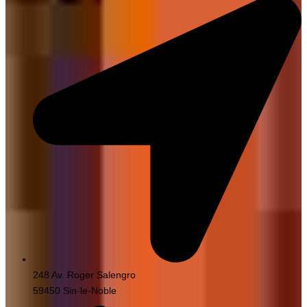
248 Av. Roger Salengro
59450 Sin-le-Noble