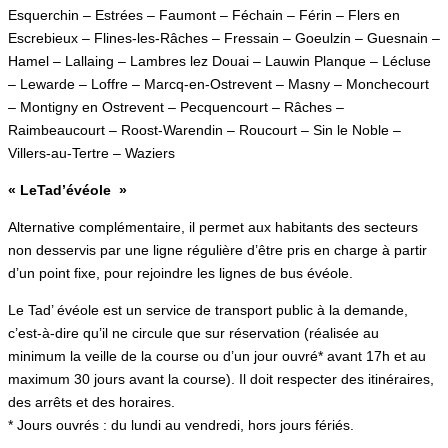
Esquerchin – Estrées – Faumont – Féchain – Férin – Flers en
Escrebieux – Flines-les-Râches – Fressain – Goeulzin – Guesnain –
Hamel – Lallaing – Lambres lez Douai – Lauwin Planque – Lécluse
– Lewarde – Loffre – Marcq-en-Ostrevent – Masny – Monchecourt
– Montigny en Ostrevent – Pecquencourt – Râches –
Raimbeaucourt – Roost-Warendin – Roucourt – Sin le Noble –
Villers-au-Tertre – Waziers
« LeTad’évéole »
Alternative complémentaire, il permet aux habitants des secteurs
non desservis par une ligne régulière d’être pris en charge à partir
d’un point fixe, pour rejoindre les lignes de bus évéole.
Le Tad’ évéole est un service de transport public à la demande,
c’est-à-dire qu’il ne circule que sur réservation (réalisée au
minimum la veille de la course ou d’un jour ouvré* avant 17h et au
maximum 30 jours avant la course). Il doit respecter des itinéraires,
des arrêts et des horaires.
* Jours ouvrés : du lundi au vendredi, hors jours fériés.