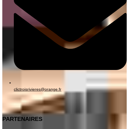
clictroisrivieres@orange.fr
PARTENAIRES