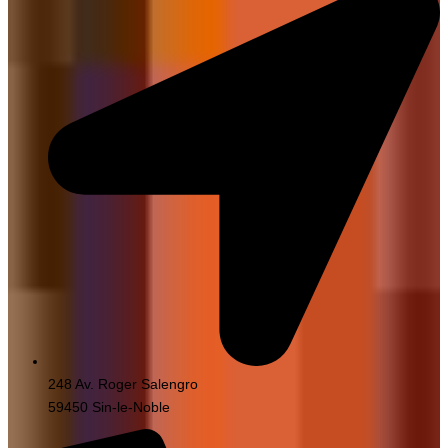
248 Av. Roger Salengro
59450 Sin-le-Noble