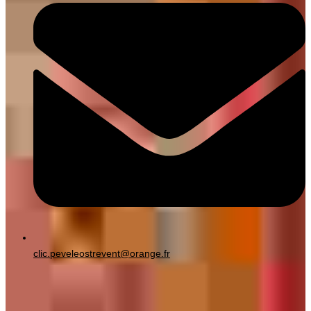
clic.peveleostrevent@orange.fr