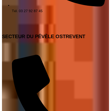
Tél. 03 27 92 87 45
SECTEUR DU PÉVÈLE OSTREVENT