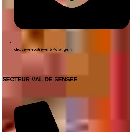
clic.peveleostrevent@orange.fr
SECTEUR VAL DE SENSÉE