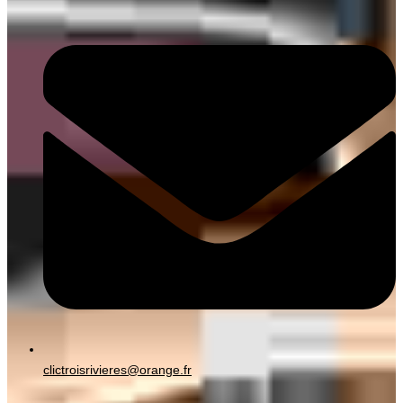
clictroisrivieres@orange.fr