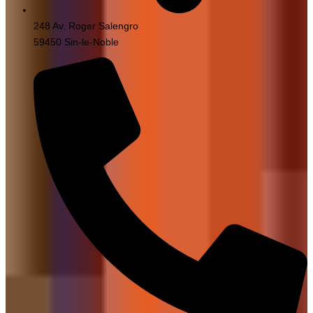
248 Av. Roger Salengro
59450 Sin-le-Noble