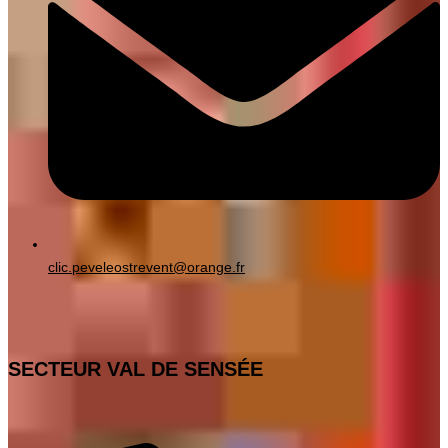
clic.peveleostrevent@orange.fr
SECTEUR VAL DE SENSÉE