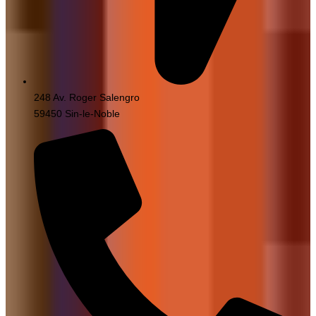
248 Av. Roger Salengro
59450 Sin-le-Noble