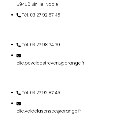
59450 Sin-le-Noble
Tél. 03 27 92 87 45
SECTEUR DU PÉVÈLE
OSTREVENT
Tél. 03 27 98 74 70
clic.peveleostrevent@orange.fr
SECTEUR VAL DE
SENSÉE
Tél. 03 27 92 87 45
clic.valdelasensee@orange.fr
SECTEUR TROIS
RIVIÈRES